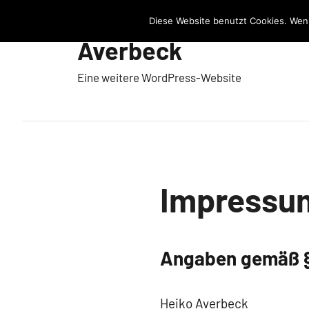
Zum
Diese Website benutzt Cookies. Wenn
Inhalt
Averbeck
springen
Eine weitere WordPress-Website
Impressu
Angaben gemäß §
Heiko Averbeck