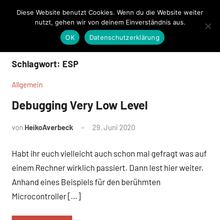
Zum
Diese Website benutzt Cookies. Wenn du die Website weiter
Averbeck
Inhalt
Menü
nutzt, gehen wir von deinem Einverständnis aus.
Eine weitere WordPress-Website
springen
OK
Datenschutzerklärung
Schlagwort:
ESP
Allgemein
Debugging Very Low Level
von
HeikoAverbeck
29. Juni 2020
Keine
Kommentare
Habt ihr euch vielleicht auch schon mal gefragt was auf
einem Rechner wirklich passiert. Dann lest hier weiter.
Anhand eines Beispiels für den berühmten
Microcontroller […]