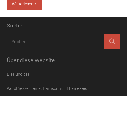
Weiterlesen
Suche
Suchen
nach:
Suchen
Über diese Website
Dies und das
WordPress-Theme: Harrison von ThemeZee.